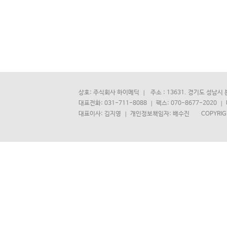
상호: 주식회사 하이메딕
주소 : 13631. 경기도 성남시
대표전화: 031-711-8088
팩스: 070-8677-2020
대표이사: 김지영
개인정보책임자: 배수진 COPYRIGHT(C)